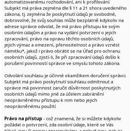
automatizovanému rozhodování, ani k profilování.
Subjekt má práva zejména dle § 11 a 21 shora uvedeného
zákona, tj. zejména že poskytnutí údajů je svobodné,
dobrovolné, že svůj souhlas může bezplatně kdykoliv na
adrese správce odvolat, že má právo přístupu ke svým
osobním údajům a právo na vydání potvrzení o jejich
zpracování, právo na opravu těchto osobních údajů,
jejich výmaz a omezení, přenositelnost a právo vznést
námitku*, jakož i právo obrátit se na Úřad pro ochranu
osobních údajů, zjistí-li, že při zpracování údajů došlo k
porušení povinností správce ve smyslu tohoto zákona.
Odvolání souhlasu je účinné okamžikem doručení správci.
Subjekt má právo poskytnutí souhlasu odmítnout a
správce má povinnost zaručit důvěrnost poskytnutých
osobních údajů mimo jiné za účelem zabránění
neoprávněnému přístupu k nim nebo jejich
neoprávněnému použití.
Právo na přístup
- což znamená, že si můžete kdykoliv
požádat o potvrzení, zda osobní údaje, které se Vás
týkají, jsou či nejsou zpracovávány, a pokud jsou, pak za