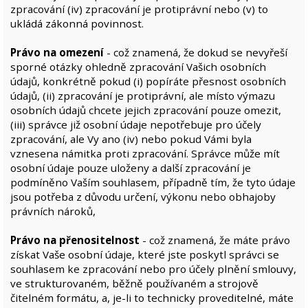
zpracování (iv) zpracování je protiprávní nebo (v) to
ukládá zákonná povinnost.
Právo na omezení
- což znamená, že dokud se nevyřeší
sporné otázky ohledně zpracování Vašich osobních
údajů, konkrétně pokud (i) popíráte přesnost osobních
údajů, (ii) zpracování je protiprávní, ale místo výmazu
osobních údajů chcete jejich zpracování pouze omezit,
(iii) správce již osobní údaje nepotřebuje pro účely
zpracování, ale Vy ano (iv) nebo pokud Vámi byla
vznesena námitka proti zpracování. Správce může mít
osobní údaje pouze uloženy a další zpracování je
podmíněno Vaším souhlasem, případně tím, že tyto údaje
jsou potřeba z důvodu určení, výkonu nebo obhajoby
právních nároků,
Právo na přenositelnost
- což znamená, že máte právo
získat Vaše osobní údaje, které jste poskytl správci se
souhlasem ke zpracování nebo pro účely plnění smlouvy,
ve strukturovaném, běžně používaném a strojově
čitelném formátu, a, je-li to technicky proveditelné, máte