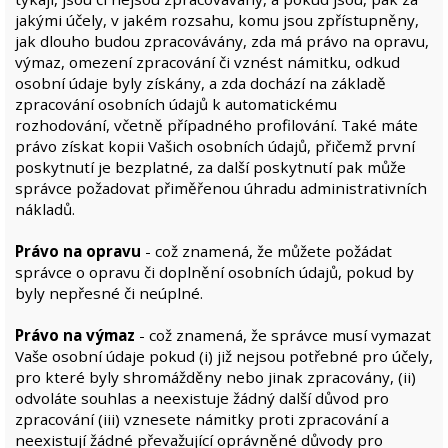
jakými účely, v jakém rozsahu, komu jsou zpřístupněny,
jak dlouho budou zpracovávány, zda má právo na opravu,
výmaz, omezení zpracování či vznést námitku, odkud
osobní údaje byly získány, a zda dochází na základě
zpracování osobních údajů k automatickému
rozhodování, včetně případného profilování. Také máte
právo získat kopii Vašich osobních údajů, přičemž první
poskytnutí je bezplatné, za další poskytnutí pak může
správce požadovat přiměřenou úhradu administrativních
nákladů.
Právo na opravu
- což znamená, že můžete požádat
správce o opravu či doplnění osobních údajů, pokud by
byly nepřesné či neúplné.
Právo na výmaz
- což znamená, že správce musí vymazat
Vaše osobní údaje pokud (i) již nejsou potřebné pro účely,
pro které byly shromážděny nebo jinak zpracovány, (ii)
odvoláte souhlas a neexistuje žádný další důvod pro
zpracování (iii) vznesete námitky proti zpracování a
neexistují žádné převažující oprávněné důvody pro