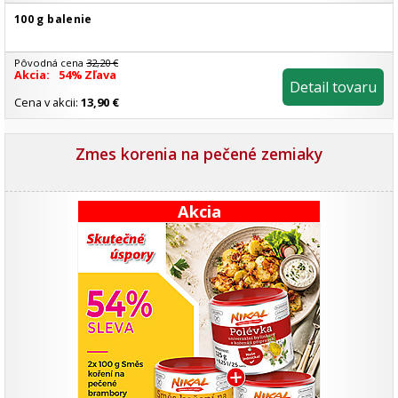
100 g balenie
Pôvodná cena
32,20 €
Akcia:
54% Zľava
Detail tovaru
Cena v akcii:
13,90 €
Zmes korenia na pečené zemiaky
Akcia