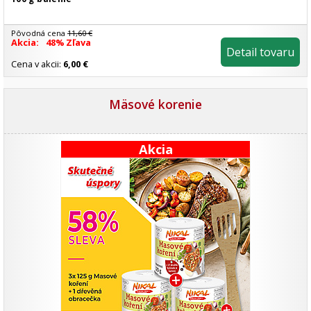
Pôvodná cena
11,60 €
Akcia:
48% Zľava
Detail tovaru
Cena v akcii:
6,00 €
Mäsové korenie
Akcia