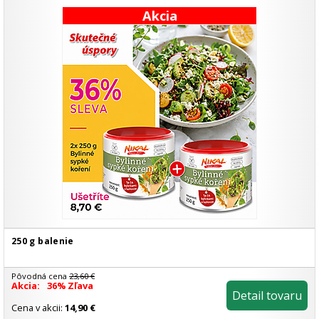
Akcia
250 g balenie
Pôvodná cena
23,60 €
Akcia:
36% Zľava
Detail tovaru
Cena v akcii:
14,90 €