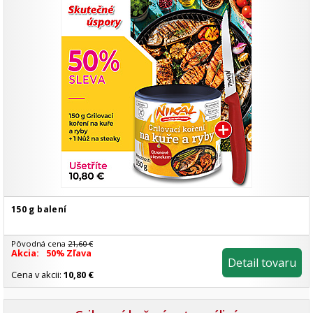
150 g balení
Pôvodná cena
21,60 €
Akcia:
50% Zľava
Detail tovaru
Cena v akcii:
10,80 €