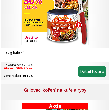
150 g balení
Pôvodná cena
21,60 €
Akcia:
50% Zľava
Detail tovaru
Cena v akcii:
10,80 €
Grilovací koření na kuře a ryby
Akcia